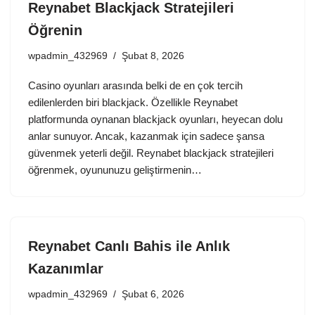
Reynabet Blackjack Stratejileri
Öğrenin
wpadmin_432969
Şubat 8, 2026
Casino oyunları arasında belki de en çok tercih
edilenlerden biri blackjack. Özellikle Reynabet
platformunda oynanan blackjack oyunları, heyecan dolu
anlar sunuyor. Ancak, kazanmak için sadece şansa
güvenmek yeterli değil. Reynabet blackjack stratejileri
öğrenmek, oyununuzu geliştirmenin…
Reynabet Canlı Bahis ile Anlık
Kazanımlar
wpadmin_432969
Şubat 6, 2026