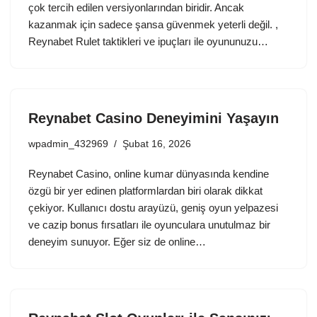
çok tercih edilen versiyonlarından biridir. Ancak
kazanmak için sadece şansa güvenmek yeterli değil. ,
Reynabet Rulet taktikleri ve ipuçları ile oyununuzu…
Reynabet Casino Deneyimini Yaşayın
wpadmin_432969
Şubat 16, 2026
Reynabet Casino, online kumar dünyasında kendine
özgü bir yer edinen platformlardan biri olarak dikkat
çekiyor. Kullanıcı dostu arayüzü, geniş oyun yelpazesi
ve cazip bonus fırsatları ile oyunculara unutulmaz bir
deneyim sunuyor. Eğer siz de online…