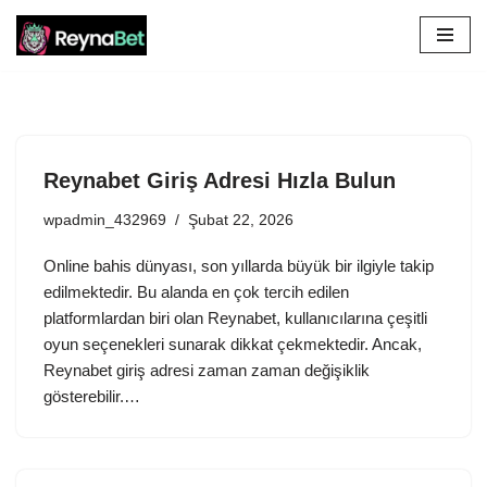
İçeriğe
geç
Reynabet Giriş Adresi Hızla Bulun
wpadmin_432969
Şubat 22, 2026
Online bahis dünyası, son yıllarda büyük bir ilgiyle takip
edilmektedir. Bu alanda en çok tercih edilen
platformlardan biri olan Reynabet, kullanıcılarına çeşitli
oyun seçenekleri sunarak dikkat çekmektedir. Ancak,
Reynabet giriş adresi zaman zaman değişiklik
gösterebilir.…