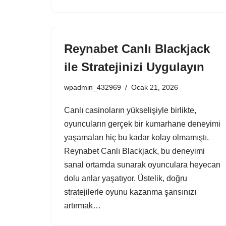
Reynabet Canlı Blackjack
ile Stratejinizi Uygulayın
wpadmin_432969
Ocak 21, 2026
Canlı casinoların yükselişiyle birlikte,
oyuncuların gerçek bir kumarhane deneyimi
yaşamaları hiç bu kadar kolay olmamıştı.
Reynabet Canlı Blackjack, bu deneyimi
sanal ortamda sunarak oyunculara heyecan
dolu anlar yaşatıyor. Üstelik, doğru
stratejilerle oyunu kazanma şansınızı
artırmak…