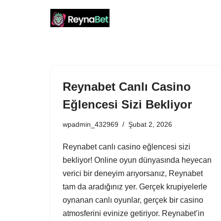
İçeriğe
geç
Reynabet Canlı Casino
Eğlencesi Sizi Bekliyor
wpadmin_432969
Şubat 2, 2026
Reynabet canlı casino eğlencesi sizi
bekliyor! Online oyun dünyasında heyecan
verici bir deneyim arıyorsanız, Reynabet
tam da aradığınız yer. Gerçek krupiyelerle
oynanan canlı oyunlar, gerçek bir casino
atmosferini evinize getiriyor. Reynabet’in