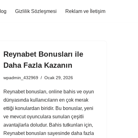
log
Gizlilik Sözleşmesi
Reklam ve İletişim
Reynabet Bonusları ile
Daha Fazla Kazanın
wpadmin_432969
Ocak 29, 2026
Reynabet bonusları, online bahis ve oyun
dünyasında kullanıcıların en çok merak
ettiği konulardan biridir. Bu bonuslar, yeni
ve mevcut oyunculara sunulan çeşitli
avantajlarla doludur. Bahis tutkunları için,
Reynabet bonusları sayesinde daha fazla