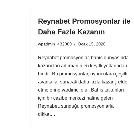
Reynabet Promosyonlar ile
Daha Fazla Kazanın
wpadmin_432969
Ocak 15, 2026
Reynabet promosyonlar, bahis dünyasında
kazançları artırmanın en keyifli yollarından
biridir. Bu promosyonlar, oyunculara çeşitli
avantajlar sunarak daha fazla kazanç elde
etmelerine yardımcı olur. Bahis tutkunları
için bir cazibe merkezi haline gelen
Reynabet, sunduğu promosyonlarla
dikkat…