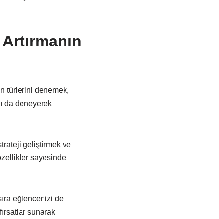
 Artırmanın
yun türlerini denemek,
ını da deneyerek
trateji geliştirmek ve
zellikler sayesinde
sıra eğlencenizi de
fırsatlar sunarak