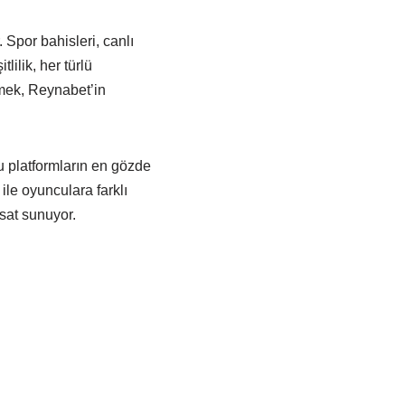
. Spor bahisleri, canlı
lilik, her türlü
tmek, Reynabet’in
u platformların en gözde
ile oyunculara farklı
rsat sunuyor.