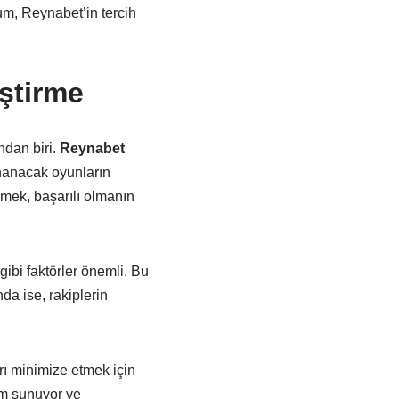
um, Reynabet’in tercih
iştirme
ndan biri.
Reynabet
ynanacak oyunların
lmek, başarılı olmanın
gibi faktörler önemli. Bu
da ise, rakiplerin
arı minimize etmek için
rm sunuyor ve