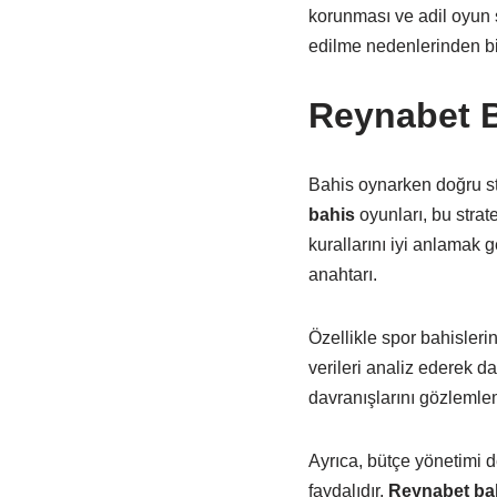
korunması ve adil oyun ş
edilme nedenlerinden bir
Reynabet Ba
Bahis oynarken doğru str
bahis
oyunları, bu strat
kurallarını iyi anlamak 
anahtarı.
Özellikle spor bahisleri
verileri analiz ederek d
davranışlarını gözlemlem
Ayrıca, bütçe yönetimi de
faydalıdır.
Reynabet ba