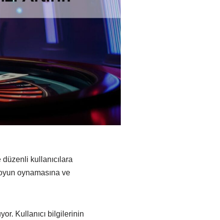
düzenli kullanıcılara
a oyun oynamasına ve
r. Kullanıcı bilgilerinin