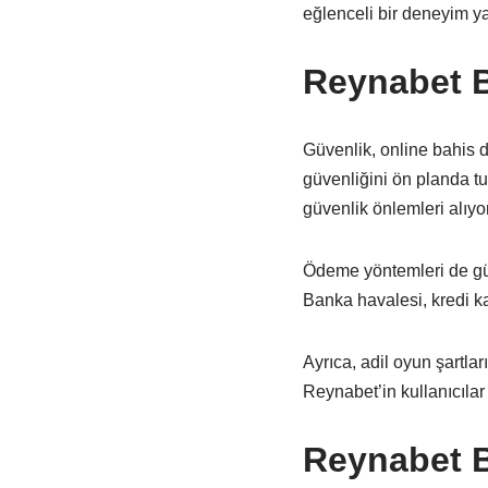
eğlenceli bir deneyim ya
Reynabet B
Güvenlik, online bahis 
güvenliğini ön planda tut
güvenlik önlemleri alıyor
Ödeme yöntemleri de güve
Banka havalesi, kredi kar
Ayrıca, adil oyun şartla
Reynabet’in kullanıcılar
Reynabet B