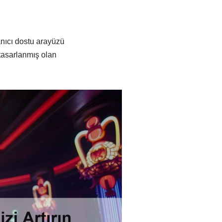
anıcı dostu arayüzü
tasarlanmış olan