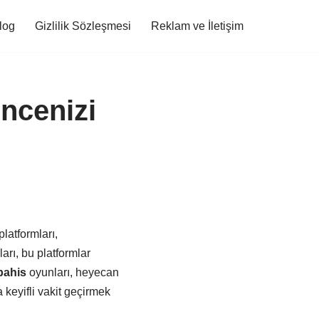
log
Gizlilik Sözleşmesi
Reklam ve İletişim
ncenizi
latformları,
arı, bu platformlar
bahis
oyunları, heyecan
keyifli vakit geçirmek