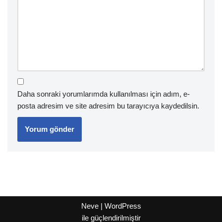
Daha sonraki yorumlarımda kullanılması için adım, e-
posta adresim ve site adresim bu tarayıcıya kaydedilsin.
Neve
|
WordPress
ile güçlendirilmiştir