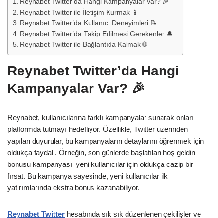
Reynabet Twitter’da Hangi Kampanyalar Var? 🎉
Reynabet Twitter ile İletişim Kurmak 📱
Reynabet Twitter’da Kullanıcı Deneyimleri 📝
Reynabet Twitter’da Takip Edilmesi Gerekenler 🔔
Reynabet Twitter ile Bağlantıda Kalmak 🌐
Reynabet Twitter’da Hangi
Kampanyalar Var? 🎉
Reynabet, kullanıcılarına farklı kampanyalar sunarak onları
platformda tutmayı hedefliyor. Özellikle, Twitter üzerinden
yapılan duyurular, bu kampanyaların detaylarını öğrenmek için
oldukça faydalı. Örneğin, son günlerde başlatılan hoş geldin
bonusu kampanyası, yeni kullanıcılar için oldukça cazip bir
fırsat. Bu kampanya sayesinde, yeni kullanıcılar ilk
yatırımlarında ekstra bonus kazanabiliyor.
Reynabet Twitter
hesabında sık sık düzenlenen çekilişler ve