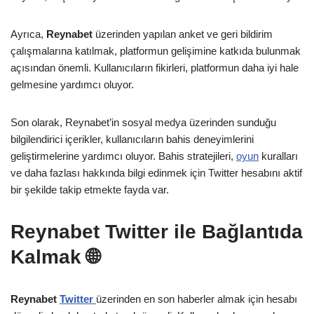
Ayrıca,
Reynabet
üzerinden yapılan anket ve geri bildirim
çalışmalarına katılmak, platformun gelişimine katkıda bulunmak
açısından önemli. Kullanıcıların fikirleri, platformun daha iyi hale
gelmesine yardımcı oluyor.
Son olarak, Reynabet’in sosyal medya üzerinden sunduğu
bilgilendirici içerikler, kullanıcıların bahis deneyimlerini
geliştirmelerine yardımcı oluyor. Bahis stratejileri,
oyun
kuralları
ve daha fazlası hakkında bilgi edinmek için Twitter hesabını aktif
bir şekilde takip etmekte fayda var.
Reynabet Twitter ile Bağlantıda
Kalmak 🌐
Reynabet
Twitter
üzerinden en son haberler almak için hesabı