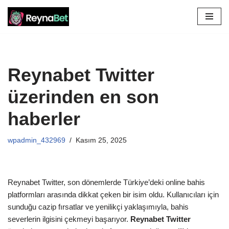
İçeriğe
geç
Reynabet Twitter
üzerinden en son
haberler
wpadmin_432969
Kasım 25, 2025
Reynabet Twitter, son dönemlerde Türkiye’deki online bahis
platformları arasında dikkat çeken bir isim oldu. Kullanıcıları için
sunduğu cazip fırsatlar ve yenilikçi yaklaşımıyla, bahis
severlerin ilgisini çekmeyi başarıyor.
Reynabet Twitter