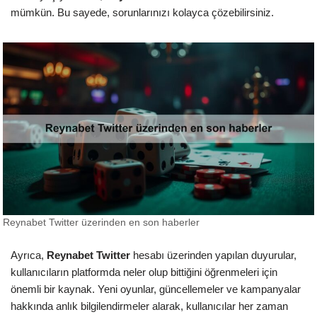
mümkün. Bu sayede, sorunlarınızı kolayca çözebilirsiniz.
Reynabet Twitter üzerinden en son haberler
Ayrıca,
Reynabet Twitter
hesabı üzerinden yapılan duyurular,
kullanıcıların platformda neler olup bittiğini öğrenmeleri için
önemli bir kaynak. Yeni oyunlar, güncellemeler ve kampanyalar
hakkında anlık bilgilendirmeler alarak, kullanıcılar her zaman