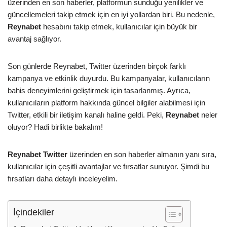
üzerinden en son haberler, platformun sunduğu yenilikler ve
güncellemeleri takip etmek için en iyi yollardan biri. Bu nedenle,
Reynabet
hesabını takip etmek, kullanıcılar için büyük bir
avantaj sağlıyor.
Son günlerde Reynabet, Twitter üzerinden birçok farklı
kampanya ve etkinlik duyurdu. Bu kampanyalar, kullanıcıların
bahis deneyimlerini geliştirmek için tasarlanmış. Ayrıca,
kullanıcıların platform hakkında güncel bilgiler alabilmesi için
Twitter, etkili bir iletişim kanalı haline geldi. Peki,
Reynabet
neler
oluyor? Hadi birlikte bakalım!
Reynabet Twitter
üzerinden en son haberler almanın yanı sıra,
kullanıcılar için çeşitli avantajlar ve fırsatlar sunuyor. Şimdi bu
fırsatları daha detaylı inceleyelim.
İçindekiler