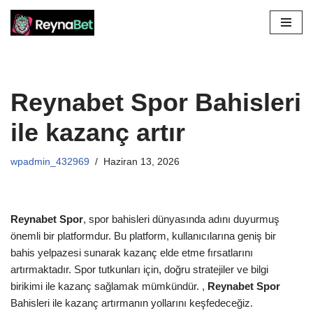
İçeriğe
geç
Reynabet Spor Bahisleri
ile kazanç artır
wpadmin_432969
Haziran 13, 2026
Reynabet Spor
, spor bahisleri dünyasında adını duyurmuş
önemli bir platformdur. Bu platform, kullanıcılarına geniş bir
bahis yelpazesi sunarak kazanç elde etme fırsatlarını
artırmaktadır. Spor tutkunları için, doğru stratejiler ve bilgi
birikimi ile kazanç sağlamak mümkündür. ,
Reynabet Spor
Bahisleri ile kazanç artırmanın yollarını keşfedeceğiz.