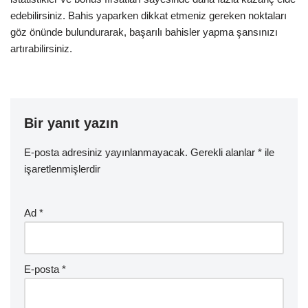
edebilirsiniz. Bahis yaparken dikkat etmeniz gereken noktaları
göz önünde bulundurarak, başarılı bahisler yapma şansınızı
artırabilirsiniz.
Bir yanıt yazın
E-posta adresiniz yayınlanmayacak.
Gerekli alanlar
*
ile
işaretlenmişlerdir
Ad
*
E-posta
*