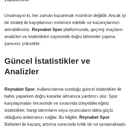
Unutmayın ki, her zaman kazanmak mümkün değildir. Ancak iyi
bir strateji ile kayıplarınızı minimize edebilir ve kazançlarınızı
artırabilirsiniz.
Reynabet Spor
platformunda, geçmiş maçların
analizleri ve istatistikleri sayesinde doğru tahminler yapma
şansınız yüksektir.
Güncel İstatistikler ve
Analizler
Reynabet Spor
, kullanıcılarına sunduğu güncel istatistikler ile
bahis yaparken doğru kararlar almanıza yardımcı olur. Spor
karşılaşmaları öncesinde ve sırasında izleyebileceğiniz
istatistikler, hangi takımların veya oyuncuların daha güçlü
olduğunu anlamanızı sağlar. Bu bilgiler,
Reynabet Spor
Bahisleri ile kazanç artırma sürecinde kritik bir rol oynamaktadır.