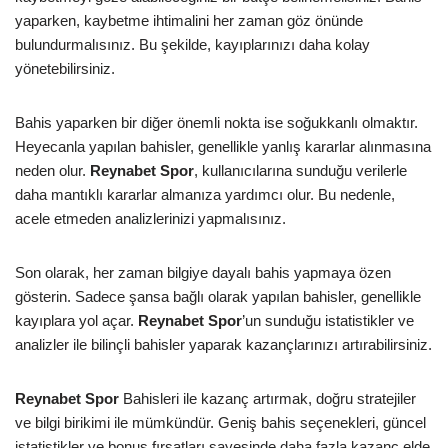
yaparken, kaybetme ihtimalini her zaman göz önünde
bulundurmalısınız. Bu şekilde, kayıplarınızı daha kolay
yönetebilirsiniz.
Bahis yaparken bir diğer önemli nokta ise soğukkanlı olmaktır.
Heyecanla yapılan bahisler, genellikle yanlış kararlar alınmasına
neden olur.
Reynabet Spor
, kullanıcılarına sunduğu verilerle
daha mantıklı kararlar almanıza yardımcı olur. Bu nedenle,
acele etmeden analizlerinizi yapmalısınız.
Son olarak, her zaman bilgiye dayalı bahis yapmaya özen
gösterin. Sadece şansa bağlı olarak yapılan bahisler, genellikle
kayıplara yol açar.
Reynabet Spor
’un sunduğu istatistikler ve
analizler ile bilinçli bahisler yaparak kazançlarınızı artırabilirsiniz.
Reynabet Spor
Bahisleri ile kazanç artırmak, doğru stratejiler
ve bilgi birikimi ile mümkündür. Geniş bahis seçenekleri, güncel
istatistikler ve bonus fırsatları sayesinde daha fazla kazanç elde