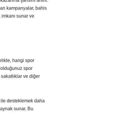
kazanma şansını artırır.
pılan kampanyalar, bahis
a imkanı sunar ve
likle, hangi spor
i olduğunuz spor
 sakatlıklar ve diğer
r ile desteklemek daha
 kaynak sunar. Bu