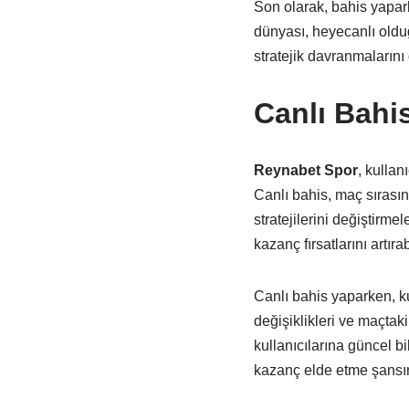
Son olarak, bahis yapar
dünyası, heyecanlı olduğu
stratejik davranmalarını
Canlı Bahi
Reynabet Spor
, kullan
Canlı bahis, maç sırasın
stratejilerini değiştirm
kazanç fırsatlarını artırabi
Canlı bahis yaparken, ku
değişiklikleri ve maçtaki 
kullanıcılarına güncel bi
kazanç elde etme şansını 