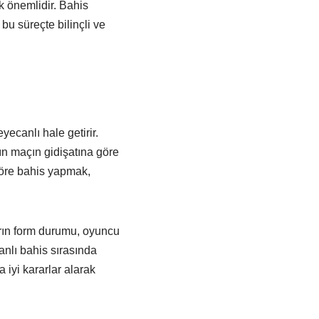
k önemlidir. Bahis
n bu süreçte bilinçli ve
ecanlı hale getirir.
ın maçın gidişatına göre
 göre bahis yapmak,
arın form durumu, oyuncu
canlı bahis sırasında
 iyi kararlar alarak