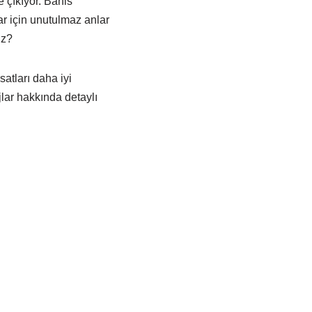
e çıkıyor. Bahis
ar için unutulmaz anlar
iz?
satları daha iyi
lar hakkında detaylı