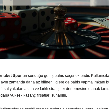
ynabet Spor
‘un sunduğu geniş bahis seçenekleridir. Kullanıcıl
l, aynı zamanda daha az bilinen liglere de bahis yapma imkanı b
 fırsat yakalamasına ve farklı stratejiler denemesine olanak tanır.
 daha yüksek kazanç fırsatları sunabilir.