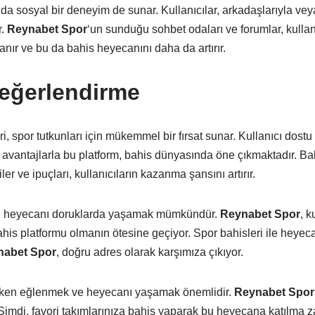
a sosyal bir deneyim de sunar. Kullanıcılar, arkadaşlarıyla vey
r.
Reynabet Spor
‘un sunduğu sohbet odaları ve forumlar, kullan
nır ve bu da bahis heyecanını daha da artırır.
eğerlendirme
i, spor tutkunları için mükemmel bir fırsat sunar. Kullanıcı dost
avantajlarla bu platform, bahis dünyasında öne çıkmaktadır. Ba
ler ve ipuçları, kullanıcıların kazanma şansını artırır.
le heyecanı doruklarda yaşamak mümkündür.
Reynabet Spor
, k
ahis platformu olmanın ötesine geçiyor. Spor bahisleri ile heye
nabet Spor
, doğru adres olarak karşımıza çıkıyor.
ken eğlenmek ve heyecanı yaşamak önemlidir.
Reynabet Spor
 Şimdi, favori takımlarınıza bahis yaparak bu heyecana katılma 