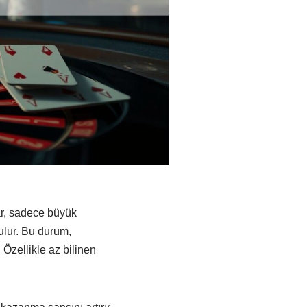
ar, sadece büyük
ulur. Bu durum,
 Özellikle az bilinen