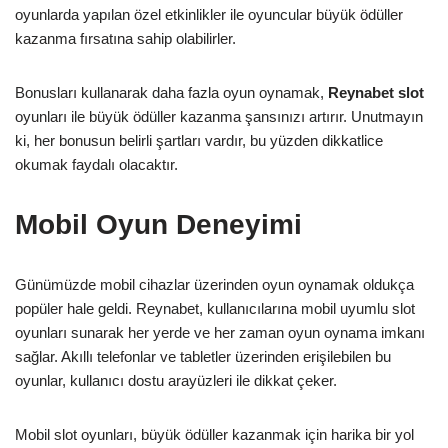
oyunlarda yapılan özel etkinlikler ile oyuncular büyük ödüller
kazanma fırsatına sahip olabilirler.
Bonusları kullanarak daha fazla oyun oynamak,
Reynabet slot
oyunları ile büyük ödüller kazanma şansınızı artırır. Unutmayın
ki, her bonusun belirli şartları vardır, bu yüzden dikkatlice
okumak faydalı olacaktır.
Mobil Oyun Deneyimi
Günümüzde mobil cihazlar üzerinden oyun oynamak oldukça
popüler hale geldi. Reynabet, kullanıcılarına mobil uyumlu slot
oyunları sunarak her yerde ve her zaman oyun oynama imkanı
sağlar. Akıllı telefonlar ve tabletler üzerinden erişilebilen bu
oyunlar, kullanıcı dostu arayüzleri ile dikkat çeker.
Mobil slot oyunları, büyük ödüller kazanmak için harika bir yol