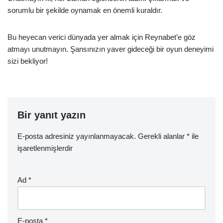
sorumlu bir şekilde oynamak en önemli kuraldır.
Bu heyecan verici dünyada yer almak için Reynabet’e göz
atmayı unutmayın. Şansınızın yaver gideceği bir oyun deneyimi
sizi bekliyor!
Bir yanıt yazın
E-posta adresiniz yayınlanmayacak.
Gerekli alanlar
*
ile
işaretlenmişlerdir
Ad
*
E-posta
*