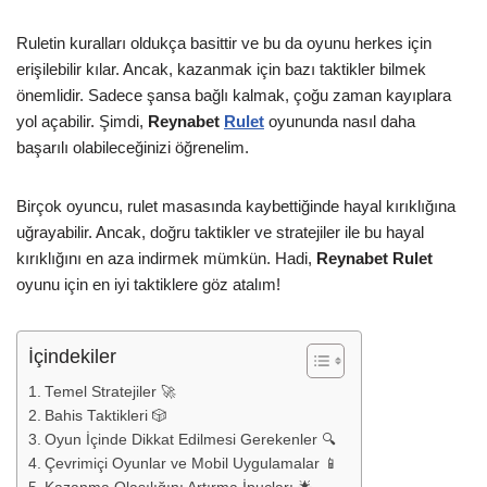
Ruletin kuralları oldukça basittir ve bu da oyunu herkes için
erişilebilir kılar. Ancak, kazanmak için bazı taktikler bilmek
önemlidir. Sadece şansa bağlı kalmak, çoğu zaman kayıplara
yol açabilir. Şimdi,
Reynabet
Rulet
oyununda nasıl daha
başarılı olabileceğinizi öğrenelim.
Birçok oyuncu, rulet masasında kaybettiğinde hayal kırıklığına
uğrayabilir. Ancak, doğru taktikler ve stratejiler ile bu hayal
kırıklığını en aza indirmek mümkün. Hadi,
Reynabet Rulet
oyunu için en iyi taktiklere göz atalım!
İçindekiler
Temel Stratejiler 🚀
Bahis Taktikleri 🎲
Oyun İçinde Dikkat Edilmesi Gerekenler 🔍
Çevrimiçi Oyunlar ve Mobil Uygulamalar 📱