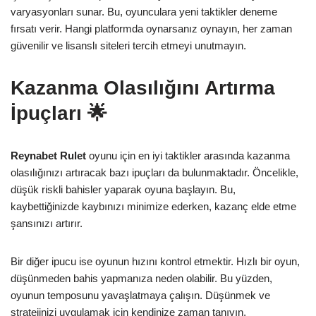
varyasyonları sunar. Bu, oyunculara yeni taktikler deneme
fırsatı verir. Hangi platformda oynarsanız oynayın, her zaman
güvenilir ve lisanslı siteleri tercih etmeyi unutmayın.
Kazanma Olasılığını Artırma
İpuçları 🌟
Reynabet Rulet
oyunu için en iyi taktikler arasında kazanma
olasılığınızı artıracak bazı ipuçları da bulunmaktadır. Öncelikle,
düşük riskli bahisler yaparak oyuna başlayın. Bu,
kaybettiğinizde kaybınızı minimize ederken, kazanç elde etme
şansınızı artırır.
Bir diğer ipucu ise oyunun hızını kontrol etmektir. Hızlı bir oyun,
düşünmeden bahis yapmanıza neden olabilir. Bu yüzden,
oyunun temposunu yavaşlatmaya çalışın. Düşünmek ve
stratejinizi uygulamak için kendinize zaman tanıyın.