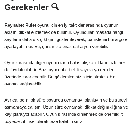
Gerekenler 🔍
Reynabet Rulet
oyunu için en iyi taktikler arasında oyunun
akışını dikkatle izlemek de bulunur. Oyuncular, masada hangi
sayıların daha sık çıktığını gözlemleyerek, bahislerini buna göre
ayarlayabilirler. Bu, şansınıza biraz daha yön verebilir.
Oyun sırasında diğer oyuncuların bahis alışkanlıklarını izlemek
de faydalı olabilir. Bazı oyuncular belirli sayı veya renkler
üzerinde ısrar edebilir. Bu gözlemler, sizin için stratejik bir
avantaj sağlayabilir.
Ayrıca, belirli bir süre boyunca oynamayı planlayın ve bu süreyi
aşmamaya çalışın. Uzun süre oynamak, dikkat dağınıklığına ve
kayıplara yol açabilir. Oyun sırasında dinlenmek de önemlidir;
böylece zihinsel olarak taze kalabilirsiniz.