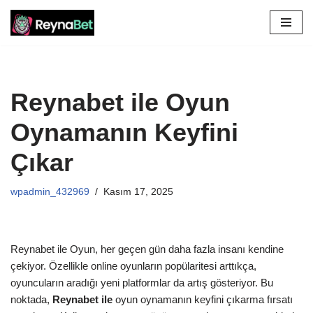
İçeriğe
geç
Reynabet ile Oyun
Oynamanın Keyfini
Çıkar
wpadmin_432969
Kasım 17, 2025
Reynabet ile Oyun, her geçen gün daha fazla insanı kendine
çekiyor. Özellikle online oyunların popülaritesi arttıkça,
oyuncuların aradığı yeni platformlar da artış gösteriyor. Bu
noktada,
Reynabet ile
oyun oynamanın keyfini çıkarma fırsatı