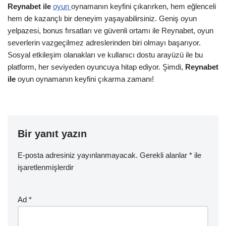
Reynabet ile
oyun
oynamanın keyfini çıkarırken, hem eğlenceli
hem de kazançlı bir deneyim yaşayabilirsiniz. Geniş oyun
yelpazesi, bonus fırsatları ve güvenli ortamı ile Reynabet, oyun
severlerin vazgeçilmez adreslerinden biri olmayı başarıyor.
Sosyal etkileşim olanakları ve kullanıcı dostu arayüzü ile bu
platform, her seviyeden oyuncuya hitap ediyor. Şimdi,
Reynabet
ile
oyun oynamanın keyfini çıkarma zamanı!
Bir yanıt yazın
E-posta adresiniz yayınlanmayacak.
Gerekli alanlar
*
ile
işaretlenmişlerdir
Ad
*