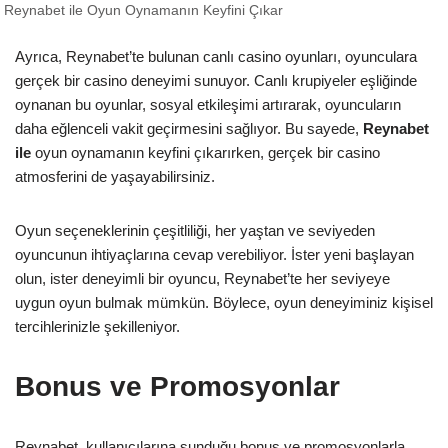
Reynabet ile Oyun Oynamanın Keyfini Çıkar
Ayrıca, Reynabet’te bulunan canlı casino oyunları, oyunculara
gerçek bir casino deneyimi sunuyor. Canlı krupiyeler eşliğinde
oynanan bu oyunlar, sosyal etkileşimi artırarak, oyuncuların
daha eğlenceli vakit geçirmesini sağlıyor. Bu sayede,
Reynabet
ile
oyun oynamanın keyfini çıkarırken, gerçek bir casino
atmosferini de yaşayabilirsiniz.
Oyun seçeneklerinin çeşitliliği, her yaştan ve seviyeden
oyuncunun ihtiyaçlarına cevap verebiliyor. İster yeni başlayan
olun, ister deneyimli bir oyuncu, Reynabet’te her seviyeye
uygun oyun bulmak mümkün. Böylece, oyun deneyiminiz kişisel
tercihlerinizle şekilleniyor.
Bonus ve Promosyonlar
Reynabet, kullanıcılarına sunduğu bonus ve promosyonlarla