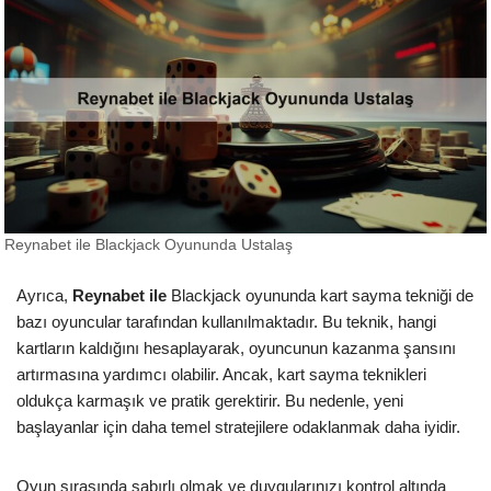
Reynabet ile Blackjack Oyununda Ustalaş
Ayrıca,
Reynabet ile
Blackjack oyununda kart sayma tekniği de
bazı oyuncular tarafından kullanılmaktadır. Bu teknik, hangi
kartların kaldığını hesaplayarak, oyuncunun kazanma şansını
artırmasına yardımcı olabilir. Ancak, kart sayma teknikleri
oldukça karmaşık ve pratik gerektirir. Bu nedenle, yeni
başlayanlar için daha temel stratejilere odaklanmak daha iyidir.
Oyun sırasında sabırlı olmak ve duygularınızı kontrol altında