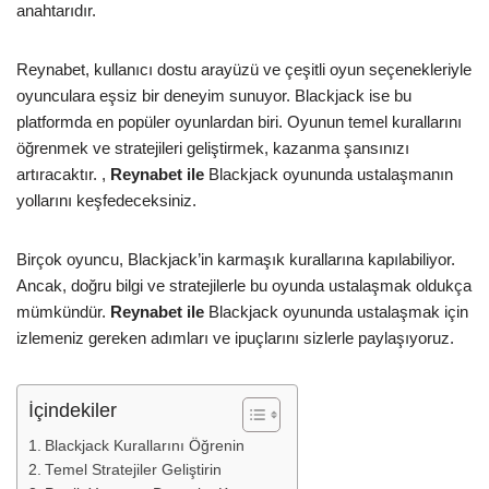
anahtarıdır.
Reynabet, kullanıcı dostu arayüzü ve çeşitli oyun seçenekleriyle
oyunculara eşsiz bir deneyim sunuyor. Blackjack ise bu
platformda en popüler oyunlardan biri. Oyunun temel kurallarını
öğrenmek ve stratejileri geliştirmek, kazanma şansınızı
artıracaktır. ,
Reynabet ile
Blackjack oyununda ustalaşmanın
yollarını keşfedeceksiniz.
Birçok oyuncu, Blackjack’in karmaşık kurallarına kapılabiliyor.
Ancak, doğru bilgi ve stratejilerle bu oyunda ustalaşmak oldukça
mümkündür.
Reynabet ile
Blackjack oyununda ustalaşmak için
izlemeniz gereken adımları ve ipuçlarını sizlerle paylaşıyoruz.
İçindekiler
Blackjack Kurallarını Öğrenin
Temel Stratejiler Geliştirin