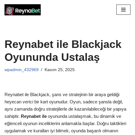
İçeriğe
geç
Reynabet ile Blackjack
Oyununda Ustalaş
wpadmin_432969
Kasım 25, 2025
Reynabet ile Blackjack, şans ve stratejinin bir araya geldiği
heyecan verici bir kart oyunudur. Oyun, sadece şansla değil,
aynı zamanda doğru stratejilerle de kazanılabileceği bir yapıya
sahiptir.
Reynabet ile
oyununda ustalaşmak, bu dinamik ve
eğlenceli oyunun inceliklerini anlamakla başlar. Doğru taktikleri
uygulamak ve kuralları iyi bilmek, oyunda başarılı olmanın