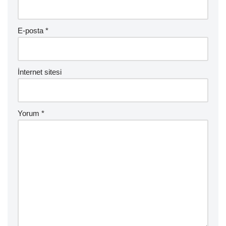
E-posta
*
İnternet sitesi
Yorum
*