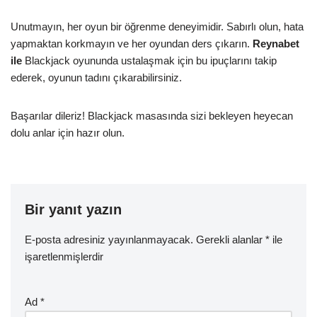
Unutmayın, her oyun bir öğrenme deneyimidir. Sabırlı olun, hata
yapmaktan korkmayın ve her oyundan ders çıkarın.
Reynabet
ile
Blackjack oyununda ustalaşmak için bu ipuçlarını takip
ederek, oyunun tadını çıkarabilirsiniz.
Başarılar dileriz! Blackjack masasında sizi bekleyen heyecan
dolu anlar için hazır olun.
Bir yanıt yazın
E-posta adresiniz yayınlanmayacak.
Gerekli alanlar
*
ile
işaretlenmişlerdir
Ad
*