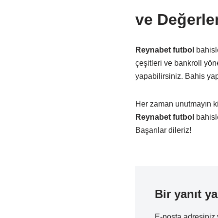
ve Değerle
Reynabet futbol
bahisle
çeşitleri ve bankroll yö
yapabilirsiniz. Bahis ya
Her zaman unutmayın ki, 
Reynabet futbol
bahisl
Başarılar dileriz!
Bir yanıt ya
E-posta adresiniz