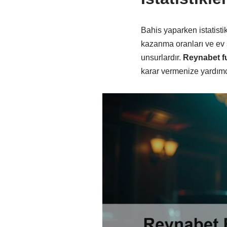
Bahis yaparken istatistik
kazanma oranları ve ev sa
unsurlardır.
Reynabet f
karar vermenize yardımcı