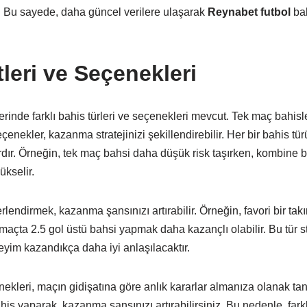
r. Bu sayede, daha güncel verilere ulaşarak
Reynabet futbol
bah
leri ve Seçenekleri
rinde farklı bahis türleri ve seçenekleri mevcut. Tek maç bahisl
seçenekler, kazanma stratejinizi şekillendirebilir. Her bir bahis 
vardır. Örneğin, tek maç bahsi daha düşük risk taşırken, kombin
ükselir.
ğerlendirmek, kazanma şansınızı artırabilir. Örneğin, favori bir t
açta 2.5 gol üstü bahsi yapmak daha kazançlı olabilir. Bu tür str
yim kazandıkça daha iyi anlaşılacaktır.
nekleri, maçın gidişatına göre anlık kararlar almanıza olanak tan
is yaparak, kazanma şansınızı artırabilirsiniz. Bu nedenle, farklı