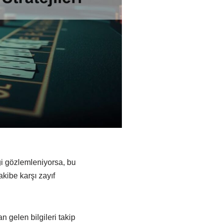
ği gözlemleniyorsa, bu
akibe karşı zayıf
 gelen bilgileri takip