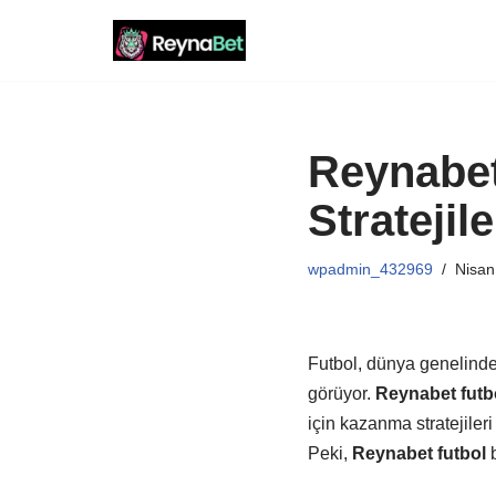
İçeriğe
geç
Reynabet
Stratejile
wpadmin_432969
Nisan
Futbol, dünya genelinde 
görüyor.
Reynabet futb
için kazanma stratejile
Peki,
Reynabet futbol
b