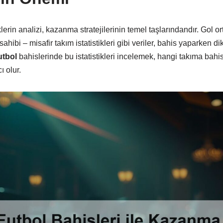
lerin analizi, kazanma stratejilerinin temel taşlarındandır. Gol 
hibi – misafir takım istatistikleri gibi veriler, bahis yaparken 
utbol
bahislerinde bu istatistikleri incelemek, hangi takıma bah
 olur.