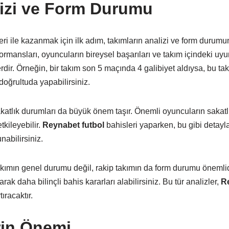
izi ve Form Durumu
ri ile kazanmak için ilk adım, takımların analizi ve form durumu
rmansları, oyuncuların bireysel başarıları ve takım içindeki uyum
erdir. Örneğin, bir takım son 5 maçında 4 galibiyet aldıysa, bu 
doğrultuda yapabilirsiniz.
akatlık durumları da büyük önem taşır. Önemli oyuncuların sakatl
kileyebilir.
Reynabet futbol
bahisleri yaparken, bu gibi detayl
nabilirsiniz.
kımın genel durumu değil, rakip takımın da form durumu önemlidi
rak daha bilinçli bahis kararları alabilirsiniz. Bu tür analizler,
Re
ıracaktır.
erin Önemi