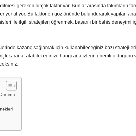
ilmesi gereken birçok faktör var. Bunlar arasında takımların for
r yer alıyor. Bu faktörleri göz önünde bulundurarak yapılan anal
sleri ile ilgili stratejileri öğrenmek, başarılı bir bahis deneyimi iç
lerinde kazanç sağlamak için kullanabileceğiniz bazı stratejileri
nçli kararlar alabileceğinizi, hangi analizlerin önemli olduğunu v
ceksiniz.
m Durumu
nekleri