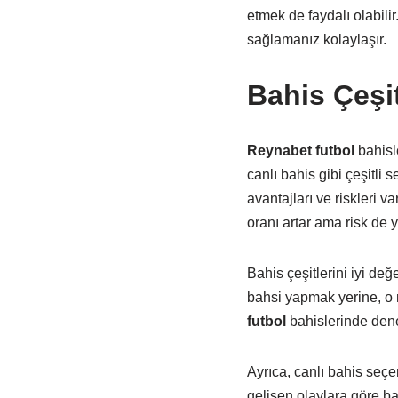
etmek de faydalı olabili
sağlamanız kolaylaşır.
Bahis Çeşit
Reynabet futbol
bahisle
canlı bahis gibi çeşitli 
avantajları ve riskleri 
oranı artar ama risk de y
Bahis çeşitlerini iyi de
bahsi yapmak yerine, o m
futbol
bahislerinde dene
Ayrıca, canlı bahis seçe
gelişen olaylara göre bah