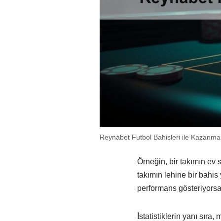
Reynabet Futbol Bahisleri ile Kazanma S
Örneğin, bir takımın ev 
takımın lehine bir bahis 
performans gösteriyorsa
İstatistiklerin yanı sır