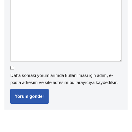
Daha sonraki yorumlarımda kullanılması için adım, e-
posta adresim ve site adresim bu tarayıcıya kaydedilsin.