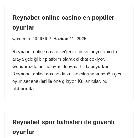
Reynabet online casino en popüler
oyunlar
wpadmin_432969
Haziran 11, 2025
Reynabet online casino, eğlencenin ve heyecanın bir
araya geldiği bir platform olarak dikkat çekiyor.
Günümüzde online oyun dünyası hızla büyürken,
Reynabet online casino da kullanıcılarına sunduğu çeşitli
oyun seçenekleri ile öne çıkıyor. Kullanıcılar, bu
platformda…
Reynabet spor bahisleri ile güvenli
oyunlar